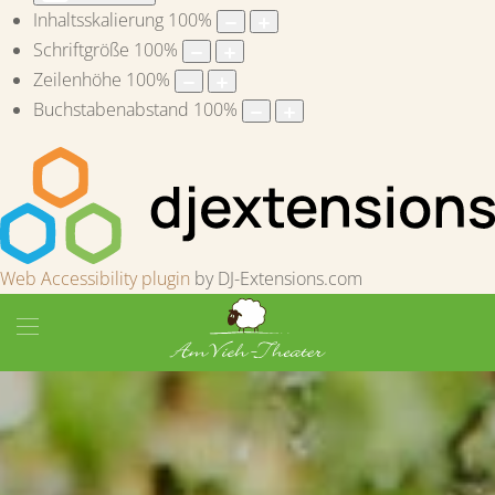
Inhaltsskalierung
100
%
Schriftgröße
100
%
Zeilenhöhe
100
%
Buchstabenabstand
100
%
Web Accessibility plugin
by DJ-Extensions.com