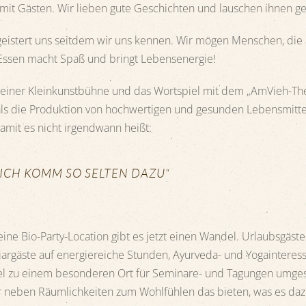
 mit Gästen. Wir lieben gute Geschichten und lauschen ihnen g
geistert uns seitdem wir uns kennen. Wir mögen Menschen, di
s Essen macht Spaß und bringt Lebensenergie!
n einer Kleinkunstbühne und das Wortspiel mit dem „AmVieh-The
ls die Produktion von hochwertigen und gesunden Lebensmittel
Damit es nicht irgendwann heißt:
 ICH KOMM SO SELTEN DAZU“
eine Bio-Party-Location gibt es jetzt einen Wandel. Urlaubsgäst
rgäste auf energiereiche Stunden, Ayurveda- und Yogainteressi
 zu einem besonderen Ort für Seminare- und Tagungen umgestalt
 neben Räumlichkeiten zum Wohlfühlen das bieten, was es dazu