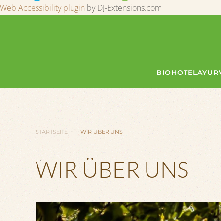
Web Accessibility plugin
by DJ-Extensions.com
BIOHOTEL
AYUR
STARTSEITE
WIR ÜBER UNS
WIR ÜBER UNS