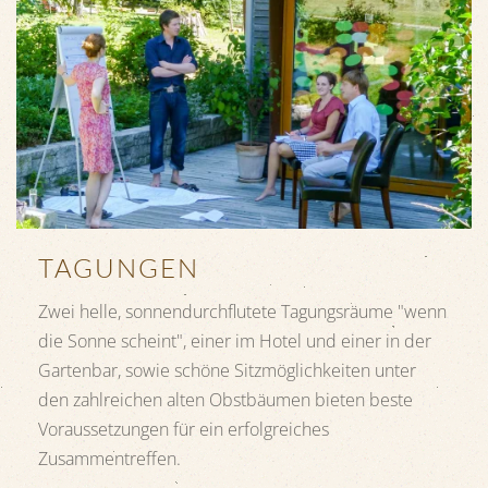
TAGUNGEN
Zwei helle, sonnendurchflutete Tagungsräume "wenn
die Sonne scheint", einer im Hotel und einer in der
Gartenbar, sowie schöne Sitzmöglichkeiten unter
den zahlreichen alten Obstbäumen bieten beste
Voraussetzungen für ein erfolgreiches
Zusammentreffen.