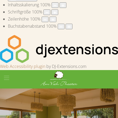
Inhaltsskalierung
100
%
Schriftgröße
100
%
Zeilenhöhe
100
%
Buchstabenabstand
100
%
Web Accessibility plugin
by DJ-Extensions.com