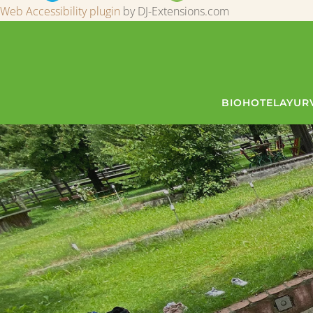
Web Accessibility plugin
by DJ-Extensions.com
BIOHOTEL
AYUR