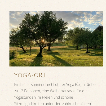
YOGA-ORT
Ein heller sonnendurchfluteter Yoga Raum für bis
zu 12 Personen, eine Weiherterrasse für die
Yogastunden im Freien und schöne
Sitzmöglichkeiten unter den zahlreichen alten