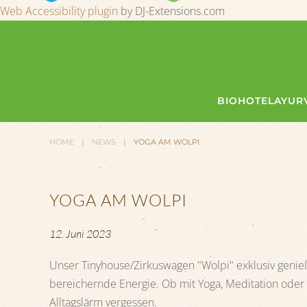
Web Accessibility plugin
by DJ-Extensions.com
BIOHOTEL
AYUR
HOME
NEWS
YOGA AM WOLPI
YOGA AM WOLPI
12. Juni 2023
Unser Tinyhouse/Zirkuswagen "Wolpi" exklusiv genie
bereichernde Energie. Ob mit Yoga, Meditation oder e
Alltagslärm vergessen.