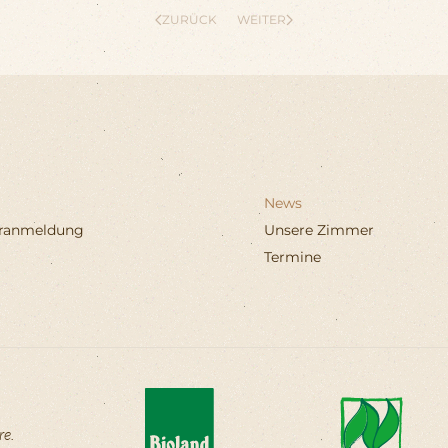
ZURÜCK
WEITER
News
eranmeldung
Unsere Zimmer
Termine
re
.