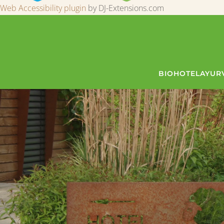
Web Accessibility plugin
by DJ-Extensions.com
BIOHOTEL
AYUR