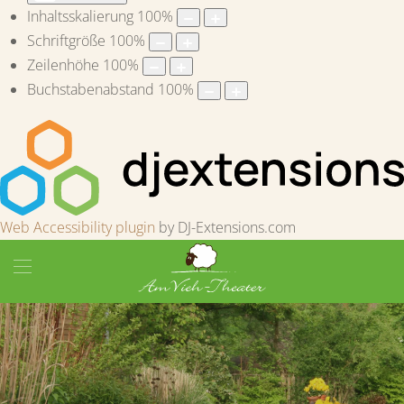
Inhaltsskalierung
100
%
Schriftgröße
100
%
Zeilenhöhe
100
%
Buchstabenabstand
100
%
Web Accessibility plugin
by DJ-Extensions.com