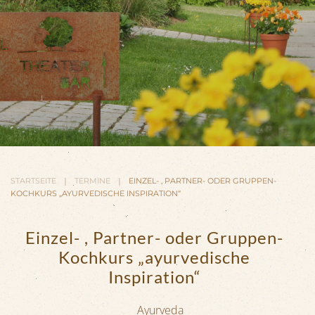
STARTSEITE
TERMINE
EINZEL- , PARTNER- ODER GRUPPEN-
KOCHKURS „AYURVEDISCHE INSPIRATION“
Einzel- , Partner- oder Gruppen-
Kochkurs „ayurvedische
Inspiration“
Ayurveda