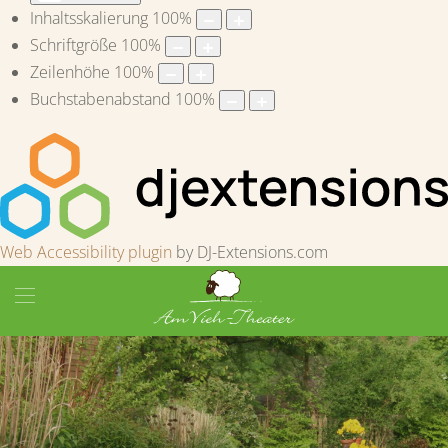
Inhaltsskalierung
100
%
Schriftgröße
100
%
Zeilenhöhe
100
%
Buchstabenabstand
100
%
Web Accessibility plugin
by DJ-Extensions.com