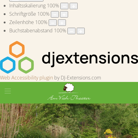
Inhaltsskalierung
100
%
Schriftgröße
100
%
Zeilenhöhe
100
%
Buchstabenabstand
100
%
Web Accessibility plugin
by DJ-Extensions.com