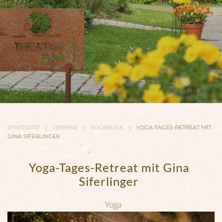
STARTSEITE
TERMINE
RÜCKBLICK
YOGA-TAGES-RETREAT MIT
GINA SIFERLINGER
Yoga-Tages-Retreat mit Gina
Siferlinger
Yoga