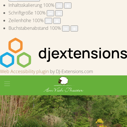
Inhaltsskalierung
100
%
Schriftgröße
100
%
Zeilenhöhe
100
%
Buchstabenabstand
100
%
Web Accessibility plugin
by DJ-Extensions.com