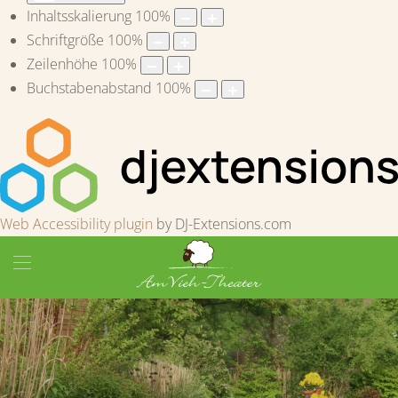
Inhaltsskalierung
100
%
Schriftgröße
100
%
Zeilenhöhe
100
%
Buchstabenabstand
100
%
Web Accessibility plugin
by DJ-Extensions.com