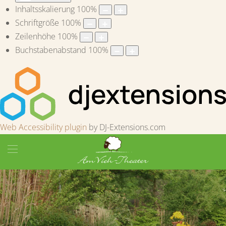
Inhaltsskalierung
100
%
Schriftgröße
100
%
Zeilenhöhe
100
%
Buchstabenabstand
100
%
Web Accessibility plugin
by DJ-Extensions.com